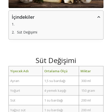
the
discu
Feel
free
İçindekiler
to
contr
Süt Değişimi
Ad
*
Süt Değişimi
E-
Yiyecek Adı
Ortalama Ölçü
Miktar
posta
*
Ayran
1,5 su bardağı
300 ml
Yoğurt
4 yemek kaşığı
150 gram
Süt
1 su bardağı
200 ml
İnter
sitesi
Yağsız süt
1 su bardağı
200 ml