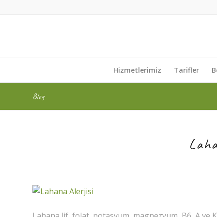
Hizmetlerimiz
Tarifler
B
Blog
Laha
Lahana lif, folat, potasyum, magnezyum, B6, A ve K 