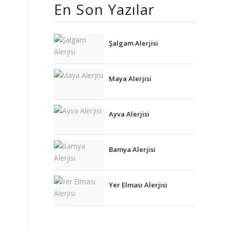
kullanılması
En Son Yazılar
için adım, e-
posta
adresim ve
site adresim
Şalgam Alerjisi
bu tarayıcıya
kaydedilsin.
Maya Alerjisi
Ayva Alerjisi
Bamya Alerjisi
Yer Elması Alerjisi