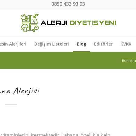
0850 433 93 93
esin Alerjileri
Değişim Listeleri
Blog
Editörler
KVKK
Buradası
na Alerjisi
vitaminlerini içermektedir. Lahana, özellikle kalp