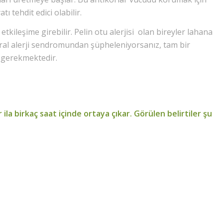
tı tehdit edici olabilir.
tkileşime girebilir. Pelin otu alerjisi olan bireyler lahana
 oral alerji sendromundan şüpheleniyorsanız, tam bir
 gerekmektedir.
r ila birkaç saat içinde ortaya çıkar. Görülen belirtiler şu