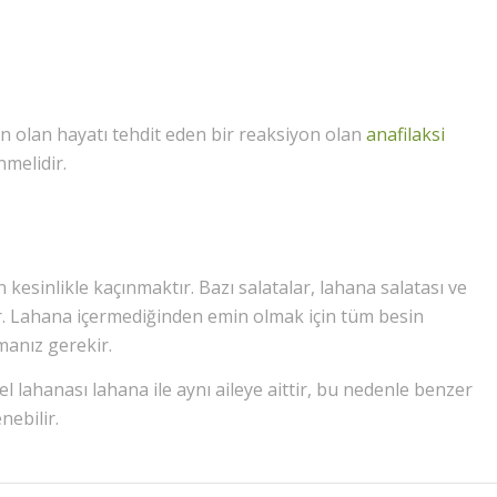
en olan hayatı tehdit eden bir reaksiyon olan
anafilaksi
nmelidir.
 kesinlikle kaçınmaktır. Bazı salatalar, lahana salatası ve
ır. Lahana içermediğinden emin olmak için tüm besin
manız gerekir.
l lahanası lahana ile aynı aileye aittir, bu nedenle benzer
nebilir.