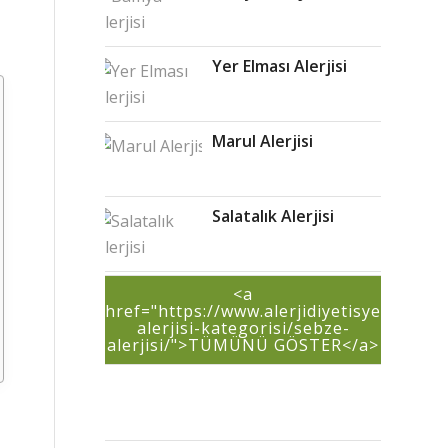
to
join
the
Yer Elması Alerjisi
discussion?
Feel
free
to
Marul Alerjisi
contribute!
Ad
*
Salatalık Alerjisi
E-
posta
<a
*
href="https://www.alerjidiyetisyeni.com/
alerjisi-kategorisi/sebze-
alerjisi/">TÜMÜNÜ GÖSTER</a>
İnternet
sitesi
Daha sonraki
yorumlarımda