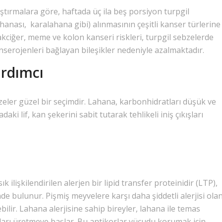
raştırmalara göre, haftada üç ila beş porsiyon turpgil
hanası, karalahana gibi) alınmasının çeşitli kanser türlerine
kciğer, meme ve kolon kanseri riskleri, turpgil sebzelerde
nserojenleri bağlayan bileşikler nedeniyle azalmaktadır.
ardımcı
bzeler güzel bir seçimdir. Lahana, karbonhidratları düşük ve
aki lif, kan şekerini sabit tutarak tehlikeli iniş çıkışları
ık ilişkilendirilen alerjen bir lipid transfer proteinidir (LTP),
nde bulunur. Pişmiş meyvelere karşı daha şiddetli alerjisi ola
ilir. Lahana alerjisine sahip bireyler, lahana ile temas
orları üretmeye başlar. Bu antikorlar vücudu korumak için