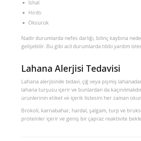
İshal
Hırıltı
Öksürük
Nadir durumlarda nefes darlığı, bilinç kaybına ned
gelişebilir. Bu gibi acil durumlarda tıbbi yardım iste
Lahana Alerjisi Tedavisi
Lahana alerjisinde tedavi, çiğ veya pişmiş lahanadan
lahana turşusu içerir ve bunlardan da kaçınılmalıd
ürünlerinin etiket ve içerik listesini her zaman oku
Brokoli, karnabahar, hardal, şalgam, turp ve brükse
proteinler içerir ve geniş bir çapraz reaktivite bekle