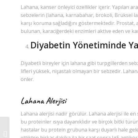
Lahana, kanser önleyici özellikler içerir. Yapılan a
sebzelerin (lahana, karnabahar, brokoli, Brüksel la
karşı koruma sağladığını göstermektedir. Prostat, a
bulunan, karaciğerdeki enzimleri aktive eden ve ka
Diyabetin Yönetiminde Y
Diyabetli bireyler için lahana gibi turpgillerden se
lifleri yüksek, nişastalı olmayan bir sebzedir. Lahanad
önler.
Lahana Alerjisi
Lahana alerjisi nadir görülür. Lahana alerjisi ile en s
bu proteinler ısıya dayanıklıdır ve birçok bitki türü
hastalar bu protein grubuna karşı duyarlı hale geleb
Liçi Alerjisi
ettikten birkaç dakika ila bir saat sonra IgE antik