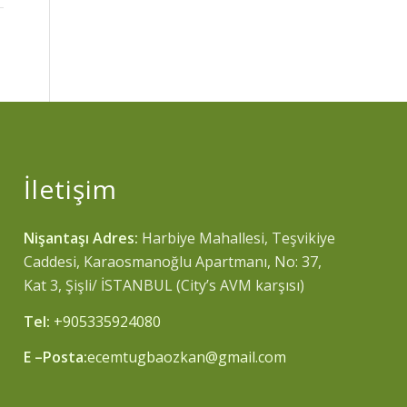
İletişim
Nişantaşı Adres:
Harbiye Mahallesi, Teşvikiye
Caddesi, Karaosmanoğlu Apartmanı, No: 37,
Kat 3, Şişli/ İSTANBUL (City’s AVM karşısı)
Tel:
+905335924080
E –Posta:
ecemtugbaozkan@gmail.com