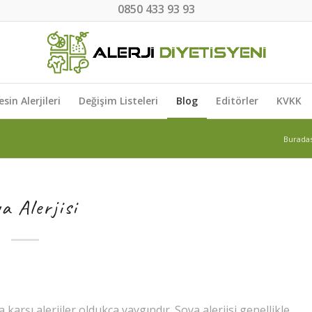
0850 433 93 93
esin Alerjileri
Değişim Listeleri
Blog
Editörler
KVKK
Buradas
a Alerjisi
arşı alerjiler oldukça yaygındır. Soya alerjisi genellikle