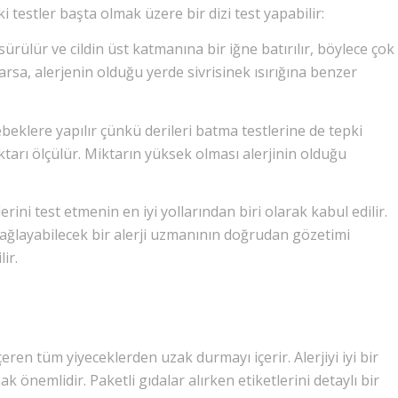
 testler başta olmak üzere bir dizi test yapabilir:
ürülür ve cildin üst katmanına bir iğne batırılır, böylece çok
varsa, alerjenin olduğu yerde sivrisinek ısırığına benzer
eklere yapılır çünkü derileri batma testlerine de tepki
ktarı ölçülür. Miktarın yüksek olması alerjinin olduğu
erini test etmenin en iyi yollarından biri olarak kabul edilir.
sağlayabilecek bir alerji uzmanının doğrudan gözetimi
ir.
çeren tüm yiyeceklerden uzak durmayı içerir. Alerjiyi iyi bir
önemlidir. Paketli gıdalar alırken etiketlerini detaylı bir