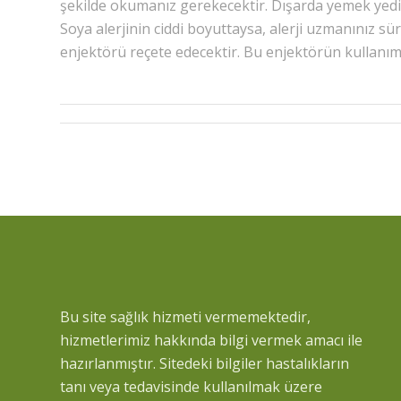
şekilde okumanız gerekecektir. Dışarda yemek yediği
Soya alerjinin ciddi boyuttaysa, alerji uzmanınız s
enjektörü reçete edecektir. Bu enjektörün kullanım det
Bu site sağlık hizmeti vermemektedir,
hizmetlerimiz hakkında bilgi vermek amacı ile
hazırlanmıştır. Sitedeki bilgiler hastalıkların
tanı veya tedavisinde kullanılmak üzere