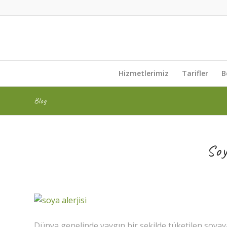
Hizmetlerimiz
Tarifler
B
Blog
Soy
Dünya genelinde yaygın bir şekilde tüketilen soyaya k