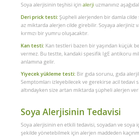
Soya alerjisinin teşhisi için
alerji
uzmanınız aşağıdaki
Deri prick testi:
Şüpheli alerjenden bir damla cilde s
az miktarda alerjen cilde girebilir. Soyaya alerjiniz 
kırmızı bir yumru oluşacaktır.
Kan testi:
Kan testleri bazen bir yaşından küçük beb
vermez. Bu testte, kandaki spesifik IgE antikoru mi
anlamına gelir.
Yiyecek yükleme testi:
Bir gıda sorunu, gıda alerjil
Semptomları izleyebilecek ve gerekirse acil tedavi 
altındayken size artan miktarda şüpheli alerjen veril
Soya Alerjisinin Tedavisi
Soya alerjisinin en etkili tedavisi, soyadan ve soya i
şekilde yönetebilmek için alerjen maddeden kaçınmak 