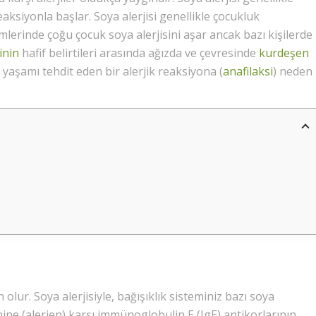
siyonla başlar. Soya alerjisi genellikle çocukluk
lerinde çoğu çocuk soya alerjisini aşar ancak bazı kişilerde
inin
hafif belirtileri arasında ağızda ve çevresinde
kurdeşen
i yaşamı tehdit eden bir alerjik reaksiyona (
anafilaksi
) neden
 olur. Soya alerjisiyle, bağışıklık sisteminiz bazı soya
nine (alerjen) karşı immünoglobulin E (IgE) antikorlarının