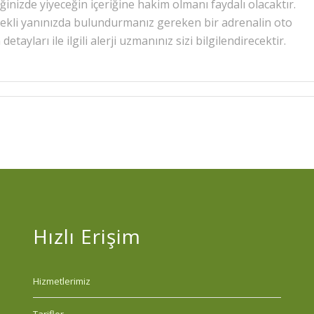
nizde yiyeceğin içeriğine hakim olmanı faydalı olacaktır.
ürekli yanınızda bulundurmanız gereken bir adrenalin oto
ayları ile ilgili alerji uzmanınız sizi bilgilendirecektir.
Hızlı Erişim
Hizmetlerimiz