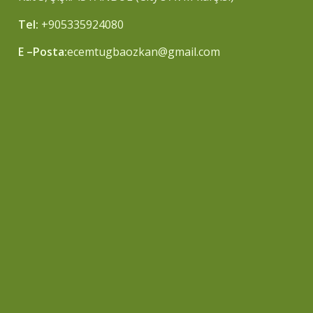
Tel:
+905335924080
E –Posta:
ecemtugbaozkan@gmail.com