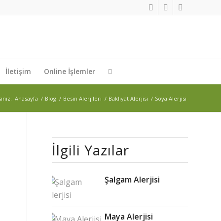
İletişim
Online İşlemler
ınız:
Anasayfa
/
Blog
/
Besin Alerjileri
/
Bakliyat Alerjisi
/
Soya Alerjisi
İlgili Yazılar
0
CEVAPLAR
Şalgam Alerjisi
Cevapla
Want
Maya Alerjisi