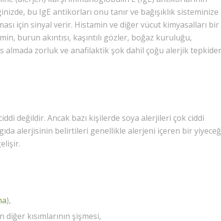
ğinizde, bu IgE antikorları onu tanır ve bağışıklık sisteminize
sı için sinyal verir. Histamin ve diğer vücut kimyasalları bir
amin, burun akıntısı, kaşıntılı gözler, boğaz kuruluğu,
es almada zorluk ve anafilaktik şok dahil çoğu alerjik tepkide
iddi değildir. Ancak bazı kişilerde soya alerjileri çok ciddi
ıda alerjisinin belirtileri genellikle alerjeni içeren bir yiyeceğ
lişir.
ma
),
 diğer kısımlarının şişmesi,