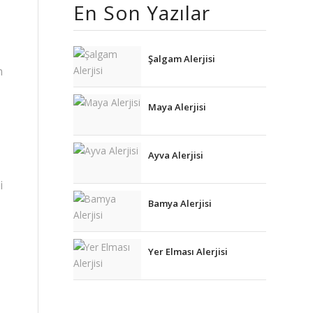
kullanılması
En Son Yazılar
için adım, e-
posta
adresim ve
site adresim
Şalgam Alerjisi
bu tarayıcıya
n
kaydedilsin.
Maya Alerjisi
Ayva Alerjisi
i
Bamya Alerjisi
Yer Elması Alerjisi