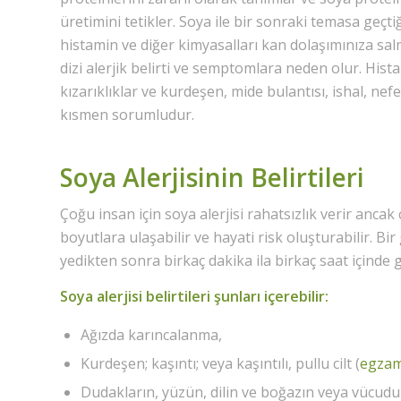
üretimini tetikler. Soya ile bir sonraki temasa geçti
histamin ve diğer kimyasalları kan dolaşımınıza salma
dizi alerjik belirti ve semptomlara neden olur. Hist
kızarıklıklar ve kurdeşen, mide bulantısı, ishal, nef
kısmen sorumludur.
Soya Alerjisinin Belirtileri
Çoğu insan için soya alerjisi rahatsızlık verir ancak c
boyutlara ulaşabilir ve hayati risk oluşturabilir. Bir g
yedikten sonra birkaç dakika ila birkaç saat içinde ge
Soya alerjisi belirtileri şunları içerebilir:
Ağızda karıncalanma,
Kurdeşen; kaşıntı; veya kaşıntılı, pullu cilt (
egza
Dudakların, yüzün, dilin ve boğazın veya vücudun