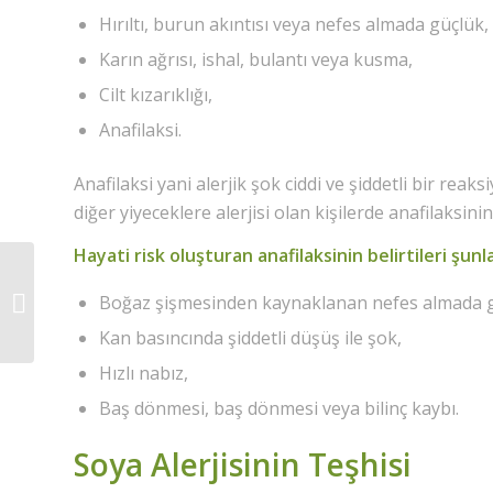
Hırıltı, burun akıntısı veya nefes almada güçlük,
Karın ağrısı, ishal, bulantı veya kusma,
Cilt kızarıklığı,
Anafilaksi.
Anafilaksi yani alerjik şok ciddi ve şiddetli bir reaks
diğer yiyeceklere alerjisi olan kişilerde anafilaksini
Hayati risk oluşturan anafilaksinin belirtileri şunla
Boğaz şişmesinden kaynaklanan nefes almada g
Acı Bakla Alerjisi
Kan basıncında şiddetli düşüş ile şok,
Hızlı nabız,
Baş dönmesi, baş dönmesi veya bilinç kaybı.
Soya Alerjisinin Teşhisi