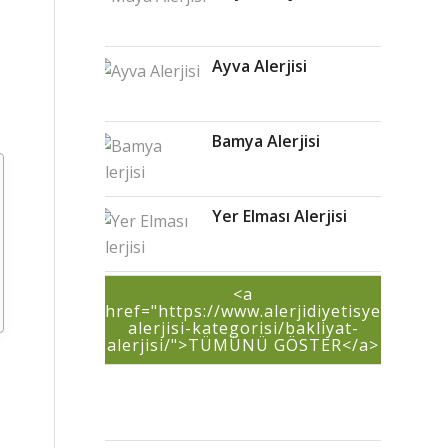
to
join
the
Ayva Alerjisi
discussion?
Feel
free
to
Bamya Alerjisi
contribute!
Ad
*
Yer Elması Alerjisi
E-
posta
<a
*
href="https://www.alerjidiyetisyeni.com/
alerjisi-kategorisi/bakliyat-
alerjisi/">TÜMÜNÜ GÖSTER</a>
İnternet
sitesi
Daha sonraki
yorumlarımda