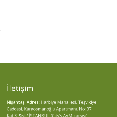
İletişim
Nişantaşı Adres:
Harbiye Mahallesi, Teşvikiye
Caddesi, Karaosmanoğlu Apartmanı, No: 37,
Kat 3, Şişli/ İSTANBUL (City’s AVM karşısı)