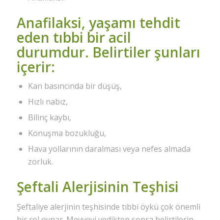
Anafilaksi, yaşamı tehdit
eden tıbbi bir acil
durumdur. Belirtiler şunları
içerir:
Kan basıncında bir düşüş,
Hızlı nabız,
Bilinç kaybı,
Konuşma bozukluğu,
Hava yollarının daralması veya nefes almada
zorluk.
Şeftali Alerjisinin Teşhisi
Şeftaliye alerjinin teşhisinde tıbbi öykü çok önemli
bir rol oynar. Meyveyi yedikten sonra belirtilerin