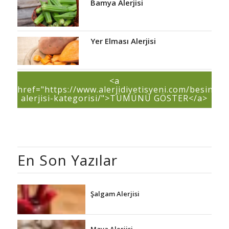
Bamya Alerjisi
Yer Elması Alerjisi
<a
href="https://www.alerjidiyetisyeni.com/besin-
alerjisi-kategorisi/">TÜMÜNÜ GÖSTER</a>
En Son Yazılar
Şalgam Alerjisi