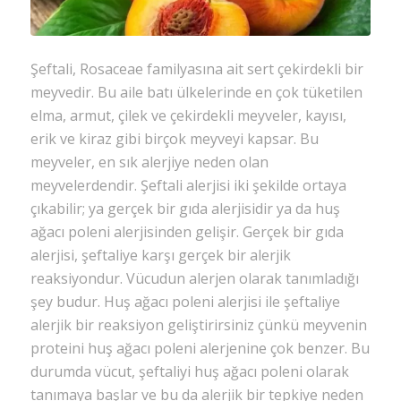
the
discu
Feel
Şeftali, Rosaceae familyasına ait sert çekirdekli bir
free
to
meyvedir. Bu aile batı ülkelerinde en çok tüketilen
contr
elma, armut, çilek ve çekirdekli meyveler, kayısı,
erik ve kiraz gibi birçok meyveyi kapsar. Bu
Ad
meyveler, en sık alerjiye neden olan
*
meyvelerdendir. Şeftali alerjisi iki şekilde ortaya
çıkabilir; ya gerçek bir gıda alerjisidir ya da huş
ağacı poleni alerjisinden gelişir. Gerçek bir gıda
alerjisi, şeftaliye karşı gerçek bir alerjik
E-
posta
reaksiyondur. Vücudun alerjen olarak tanımladığı
*
şey budur. Huş ağacı poleni alerjisi ile şeftaliye
alerjik bir reaksiyon geliştirirsiniz çünkü meyvenin
proteini huş ağacı poleni alerjenine çok benzer. Bu
durumda vücut, şeftaliyi huş ağacı poleni olarak
İnter
sitesi
tanımaya başlar ve bu da alerjik bir tepkiye neden