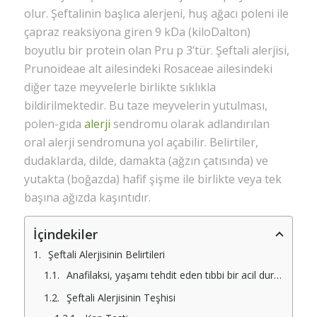
olur. Şeftalinin başlıca alerjeni, huş ağacı poleni ile
çapraz reaksiyona giren 9 kDa (kiloDalton)
boyutlu bir protein olan Pru p 3’tür. Şeftali alerjisi,
Prunoideae alt ailesindeki Rosaceae ailesindeki
diğer taze meyvelerle birlikte sıklıkla
bildirilmektedir. Bu taze meyvelerin yutulması,
polen-gıda
alerji
sendromu olarak adlandırılan
oral alerji sendromuna yol açabilir. Belirtiler,
dudaklarda, dilde, damakta (ağzın çatısında) ve
yutakta (boğazda) hafif şişme ile birlikte veya tek
başına ağızda kaşıntıdır.
İçindekiler
Şeftali Alerjisinin Belirtileri
Anafilaksi, yaşamı tehdit eden tıbbi bir acil durumdur. Belirtiler şunları içerir:
Şeftali Alerjisinin Teşhisi