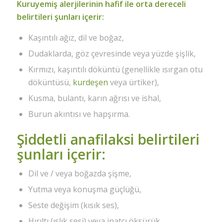
Kuruyemiş alerjilerinin hafif ile orta dereceli
belirtileri şunları içerir:
Kaşıntılı ağız, dil ve boğaz,
Dudaklarda, göz çevresinde veya yüzde şişlik,
Kırmızı, kaşıntılı döküntü (genellikle ısırgan otu
döküntüsü,
kurdeşen
veya ürtiker),
Kusma, bulantı, karın ağrısı ve ishal,
Burun akıntısı ve hapşırma.
Şiddetli anafilaksi belirtileri
şunları içerir:
Dil ve / veya boğazda şişme,
Yutma veya konuşma güçlüğü,
Seste değişim (kısık ses),
Hırıltı (ıslık sesi) veya inatçı öksürük,