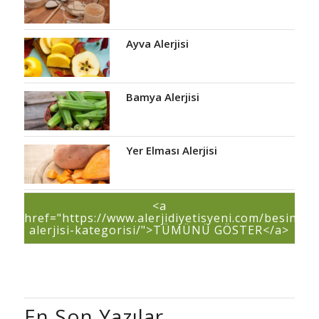
Ayva Alerjisi
Bamya Alerjisi
Yer Elması Alerjisi
<a
href="https://www.alerjidiyetisyeni.com/besin-
alerjisi-kategorisi/">TÜMÜNÜ GÖSTER</a>
En Son Yazılar