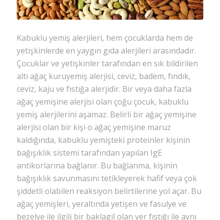
the
discu
Feel
Kabuklu yemiş alerjileri, hem çocuklarda hem de
free
to
yetişkinlerde en yaygın gıda alerjileri arasındadır.
contr
Çocuklar ve yetişkinler tarafından en sık bildirilen
altı ağaç kuruyemiş alerjisi, ceviz, badem, fındık,
Ad
ceviz, kaju ve fıstığa alerjidir. Bir veya daha fazla
*
ağaç yemişine alerjisi olan çoğu çocuk, kabuklu
yemiş alerjilerini aşamaz. Belirli bir ağaç yemişine
alerjisi olan bir kişi o ağaç yemişine maruz
kaldığında, kabuklu yemişteki proteinler kişinin
E-
posta
bağışıklık sistemi tarafından yapılan IgE
*
antikorlarına bağlanır. Bu bağlanma, kişinin
bağışıklık savunmasını tetikleyerek hafif veya çok
şiddetli olabilen reaksiyon belirtilerine yol açar. Bu
ağaç yemişleri, yeraltında yetişen ve fasulye ve
İnter
sitesi
bezelye ile ilgili bir baklagil olan yer fıstığı ile aynı