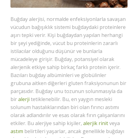
the
discu
Feel
Buğday alerjisi, normalde enfeksiyonlarla savaşan
free
to
vücudun bağışıklık sistemi buğdaydaki proteinlere
contr
aşırı tepki verir. Kişi buğdaydan yapılan herhangi
bir şeyi yediğinde, vücut bu proteinlerin zararlı
Ad
istilacılar olduğunu düşünür ve bunlarla
*
mücadeleye girişir. Buğday, potansiyel olarak
alerjenik etkiye sahip birkaç farklı protein içerir.
Bazıları buğday albüminleri ve globülinler
grubuna aitken diğerleri gluten fraksiyonunun bir
E-
posta
parçasıdır. Buğday unu tozunun solunmasıyla da
*
bir
alerji
tetiklenebilir. Bu, en yaygın mesleki
solunum hastalıklarından biri olan fırıncı astımı
olarak adlandırılır ve esas olarak fırın çalışanlarını
etkiler. Bu alerjiye sahip kişiler,
alerjik rinit
veya
İnter
sitesi
astım
belirtileri yaşarlar, ancak genellikle buğdayı