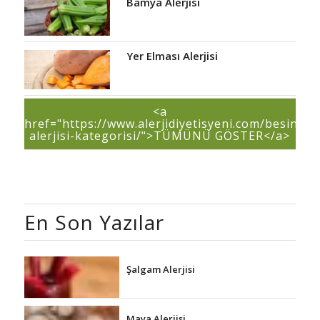
Bamya Alerjisi
Yer Elması Alerjisi
<a
href="https://www.alerjidiyetisyeni.com/besin-
alerjisi-kategorisi/">TÜMÜNÜ GÖSTER</a>
En Son Yazılar
Şalgam Alerjisi
Maya Alerjisi