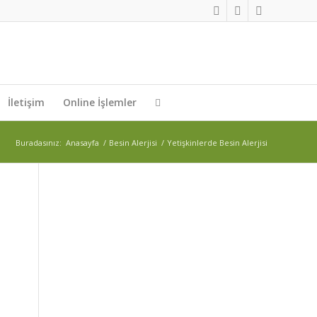
İletişim
Online İşlemler
Buradasınız:
Anasayfa
/
Besin Alerjisi
/
Yetişkinlerde Besin Alerjisi