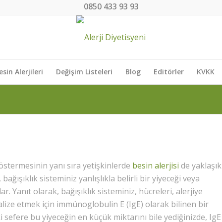
0850 433 93 93
esin Alerjileri
Değişim Listeleri
Blog
Editörler
KVKK
göstermesinin yanı sıra yetişkinlerde
besin alerjisi
de yaklaşık
ağışıklık sisteminiz yanlışlıkla belirli bir yiyeceği veya
r. Yanıt olarak, bağışıklık sisteminiz, hücreleri, alerjiye
lize etmek için immünoglobulin E (IgE) olarak bilinen bir
ki sefere bu yiyeceğin en küçük miktarını bile yediğinizde, IgE