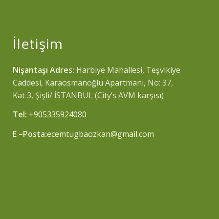
İletişim
Nişantaşı Adres:
Harbiye Mahallesi, Teşvikiye
Caddesi, Karaosmanoğlu Apartmanı, No: 37,
Kat 3, Şişli/ İSTANBUL (City’s AVM karşısı)
Tel:
+905335924080
E –Posta:
ecemtugbaozkan@gmail.com