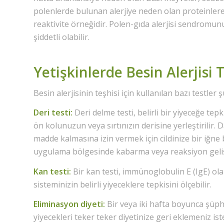
polenlerde bulunan alerjiye neden olan proteinlere
reaktivite örneğidir. Polen-gıda alerjisi sendromun
şiddetli olabilir.
Yetişkinlerde Besin Alerjisi 
Besin alerjisinin teşhisi için kullanılan bazı testler ş
Deri testi:
Deri delme testi, belirli bir yiyeceğe tepk
ön kolunuzun veya sırtınızın derisine yerleştirilir. 
madde kalmasına izin vermek için cildinize bir iğne ba
uygulama bölgesinde kabarma veya reaksiyon gelişt
Kan testi:
Bir kan testi, immünoglobulin E (IgE) olara
sisteminizin belirli yiyeceklere tepkisini ölçebilir.
Eliminasyon diyeti:
Bir veya iki hafta boyunca şüphe
yiyecekleri teker teker diyetinize geri eklemeniz ist