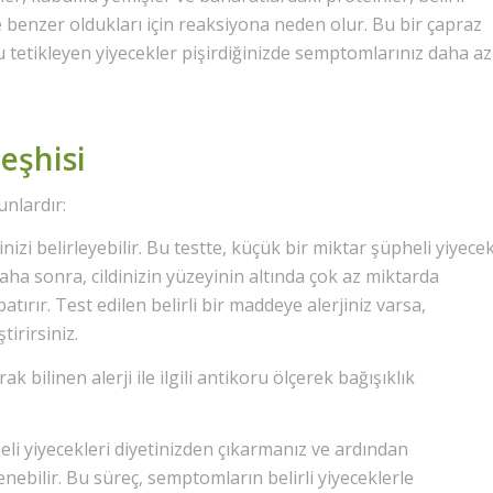
 benzer oldukları için reaksiyona neden olur. Bu bir çapraz
u tetikleyen yiyecekler pişirdiğinizde semptomlarınız daha az
Teşhisi
unlardır:
inizi belirleyebilir. Bu testte, küçük bir miktar şüpheli yiyece
Daha sonra, cildinizin yüzeyinin altında çok az miktarda
tırır. Test edilen belirli bir maddeye alerjiniz varsa,
irirsiniz.
k bilinen alerji ile ilgili antikoru ölçerek bağışıklık
li yiyecekleri diyetinizden çıkarmanız ve ardından
enebilir. Bu süreç, semptomların belirli yiyeceklerle