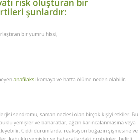
yati risk oluşturan bir
tileri şunlardır:
laştıran bir yumru hissi,
lmeyen
anafilaksi
komaya ve hatta ölüme neden olabilir.
erjisi sendromu, saman nezlesi olan birçok kişiyi etkiler. Bu
buklu yemişler ve baharatlar, ağzın karıncalanmasına veya
kleyebilir. Ciddi durumlarda, reaksiyon boğazın şişmesine ve
er, kabuklu yemişler ve baharatlardaki proteinler, belirli