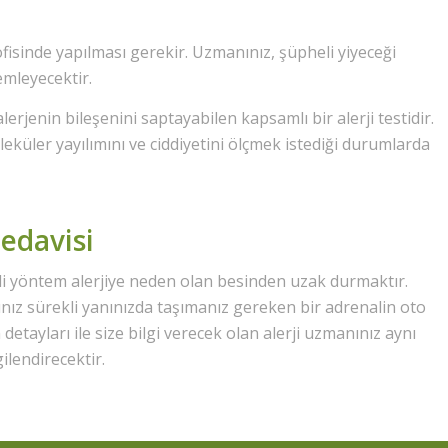
ofisinde yapılması gerekir. Uzmanınız, şüpheli yiyeceği
lemleyecektir.
lerjenin bileşenini saptayabilen kapsamlı bir alerji testidir.
oleküler yayılımını ve ciddiyetini ölçmek istediği durumlarda
Tedavisi
kili yöntem alerjiye neden olan besinden uzak durmaktır.
nınız sürekli yanınızda taşımanız gereken bir adrenalin oto
etayları ile size bilgi verecek olan alerji uzmanınız aynı
ilendirecektir.