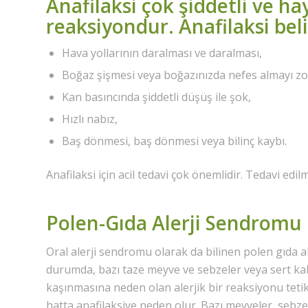
Anafilaksi çok şiddetli ve ha
reaksiyondur. Anafilaksi belir
Hava yollarının daralması ve daralması,
Boğaz şişmesi veya boğazınızda nefes almayı zor
Kan basıncında şiddetli düşüş ile şok,
Hızlı nabız,
Baş dönmesi, baş dönmesi veya bilinç kaybı.
Anafilaksi için acil tedavi çok önemlidir. Tedavi edi
Polen-Gıda Alerji Sendromu
Oral alerji sendromu olarak da bilinen polen gıda al
durumda, bazı taze meyve ve sebzeler veya sert ka
kaşınmasına neden olan alerjik bir reaksiyonu teti
hatta anafilaksiye neden olur. Bazı meyveler, sebzel